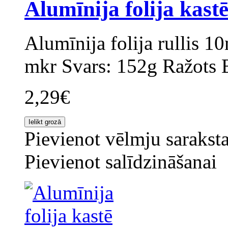
Alumīnija folija kas
Alumīnija folija rullis 
mkr Svars: 152g Ražots B
2,29€
Pievienot vēlmju sarakst
Pievienot salīdzināšanai