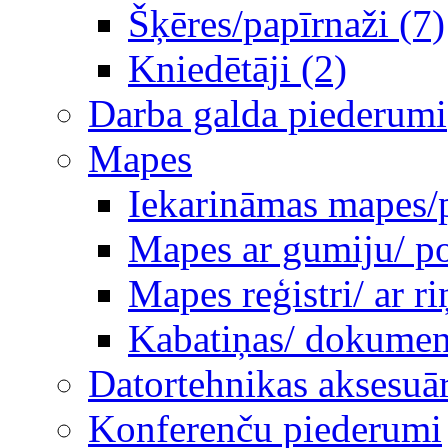
Šķēres/papīrnaži (7)
Kniedētāji (2)
Darba galda piederumi
Mapes
Iekarināmas mapes/p
Mapes ar gumiju/ po
Mapes reģistri/ ar 
Kabatiņas/ dokumen
Datortehnikas aksesuār
Konferenču piederumi