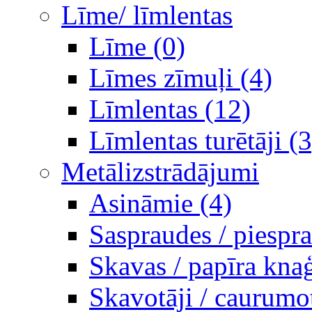
Līme/ līmlentas
Līme (0)
Līmes zīmuļi (4)
Līmlentas (12)
Līmlentas turētāji (3
Metālizstrādājumi
Asināmie (4)
Saspraudes / piespr
Skavas / papīra knaģ
Skavotāji / caurumot