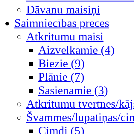
Dāvanu maisiņi
Saimniecības preces
Atkritumu maisi
Aizvelkamie (4)
Biezie (9)
Plānie (7)
Sasienamie (3)
Atkritumu tvertnes/kāj
Švammes/lupatiņas/ci
Cimdi (5)