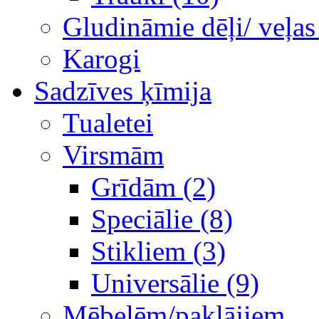
Gludināmie dēļi/ veļas
Karogi
Sadzīves ķīmija
Tualetei
Virsmām
Grīdām (2)
Speciālie (8)
Stikliem (3)
Universālie (9)
Mēbelēm/paklājiem