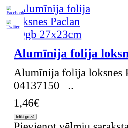
Alumīnija folija lok
Alumīnija folija loksnes
04137150 ..
1,46€
Pievienot vēlmju sarakst