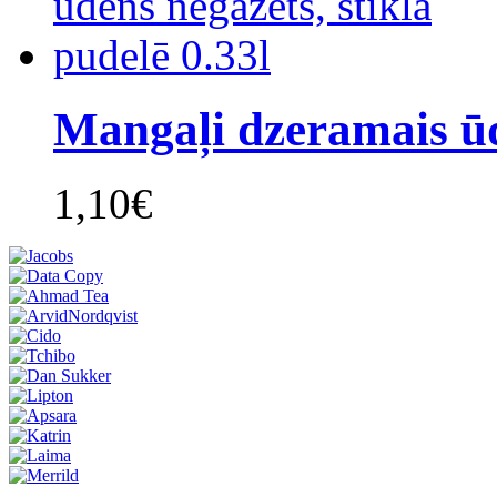
Mangaļi dzeramais ūd
1,10€