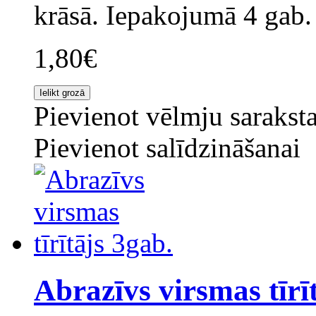
krāsā. Iepakojumā 4 gab. 
1,80€
Pievienot vēlmju sarakst
Pievienot salīdzināšanai
Abrazīvs virsmas tīrī