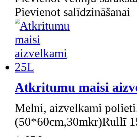
Pievienot salīdzināšanai
Atkritumu maisi aiz
Melni, aizvelkami polieti
(50*60cm,30mkr)Rullī 15