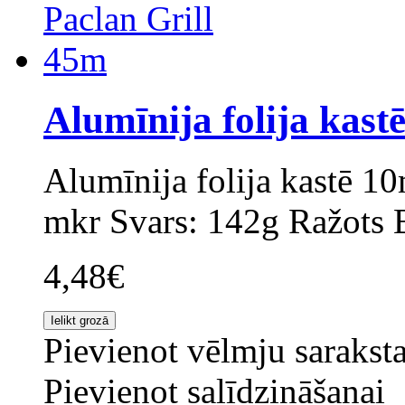
Alumīnija folija kast
Alumīnija folija kastē 
mkr Svars: 142g Ražots B
4,48€
Pievienot vēlmju sarakst
Pievienot salīdzināšanai