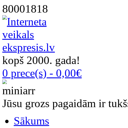
80001818
kopš 2000. gada!
0 prece(s) - 0,00€
Jūsu grozs pagaidām ir tukš
Sākums