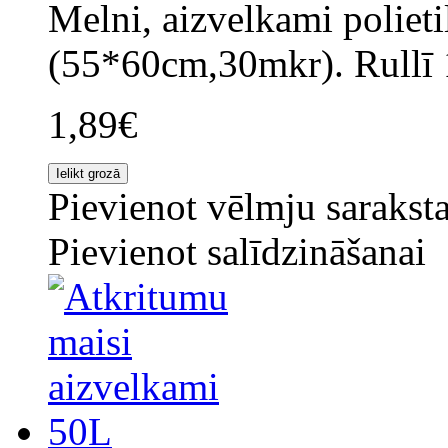
Melni, aizvelkami polieti
(55*60cm,30mkr). Rullī 1
1,89€
Pievienot vēlmju sarakst
Pievienot salīdzināšanai