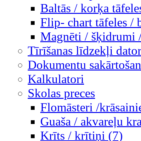
Baltās / korķa tāfele
Flip- chart tāfeles / 
Magnēti / šķidrumi 
Tīrīšanas līdzekļi dato
Dokumentu sakārtošana
Kalkulatori
Skolas preces
Flomāsteri /krāsaini
Guaša / akvareļu kra
Krīts / krītiņi (7)