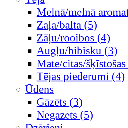
Melnā/melnā aromati
Zaļā/baltā (5)
Zāļu/rooibos (4)
Augļu/hibisku (3)
Mate/citas/šķīstošas
Tējas piederumi (4)
Ūdens
Gāzēts (3)
Negāzēts (5)
Dzērieni