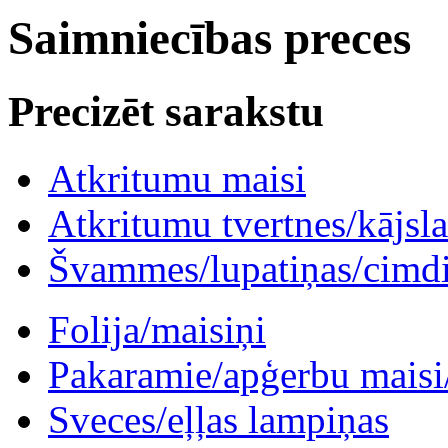
Saimniecības preces
Precizēt sarakstu
Atkritumu maisi
Atkritumu tvertnes/kājsl
Švammes/lupatiņas/cimd
Folija/maisiņi
Pakaramie/apģerbu maisi/ 
Sveces/eļļas lampiņas