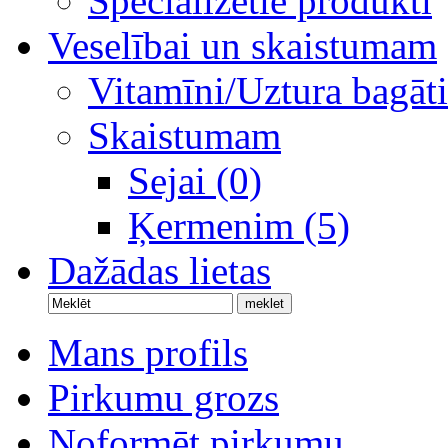
Specializētie produkti
Veselībai un skaistumam
Vitamīni/Uztura bagāti
Skaistumam
Sejai (0)
Ķermenim (5)
Dažādas lietas
Mans profils
Pirkumu grozs
Noformēt pirkumu