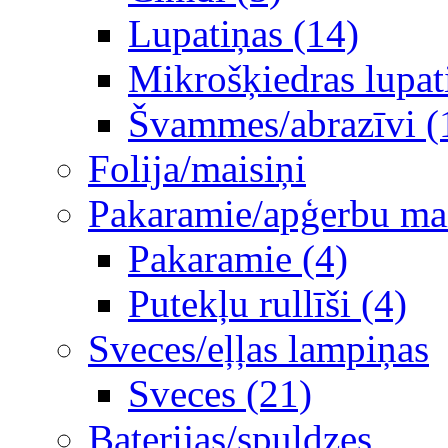
Lupatiņas (14)
Mikrošķiedras lupat
Švammes/abrazīvi (
Folija/maisiņi
Pakaramie/apģerbu mais
Pakaramie (4)
Putekļu rullīši (4)
Sveces/eļļas lampiņas
Sveces (21)
Baterijas/spuldzes