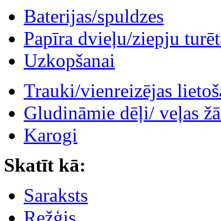
Baterijas/spuldzes
Papīra dvieļu/ziepju turēt
Uzkopšanai
Trauki/vienreizējas lieto
Gludināmie dēļi/ veļas žā
Karogi
Skatīt kā:
Saraksts
Režģis