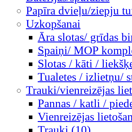
Papīra dvieļu/ziepju tu
Uzkopšanai
Āra slotas/ grīdas b
Spaiņi/ MOP komplek
Slotas / kāti / liekšķ
Tualetes / izlietņu/ st
Trauki/vienreizējas lie
Pannas / katli / pie
Vienreizējas lietoša
Trauki (10)