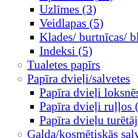
Uzlīmes (3)
Veidlapas (5)
Klades/ burtnīcas/ b
Indeksi (5)
Tualetes papīrs
Papīra dvieļi/salvetes
Papīra dvieļi loksnē
Papīra dvieļi ruļļos 
Papīra dvieļu turētāj
Galda/kosmētiskās sal