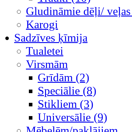
Gludināmie dēļi/ veļas
Karogi
Sadzīves ķīmija
Tualetei
Virsmām
Grīdām (2)
Speciālie (8)
Stikliem (3)
Universālie (9)
Mēbelēm/paklājiem