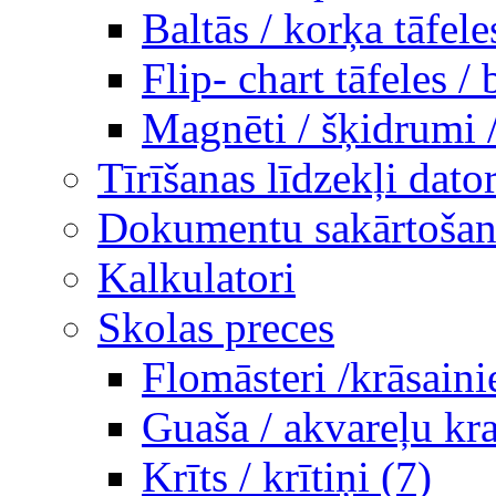
Baltās / korķa tāfele
Flip- chart tāfeles / 
Magnēti / šķidrumi 
Tīrīšanas līdzekļi dato
Dokumentu sakārtošana
Kalkulatori
Skolas preces
Flomāsteri /krāsaini
Guaša / akvareļu kra
Krīts / krītiņi (7)