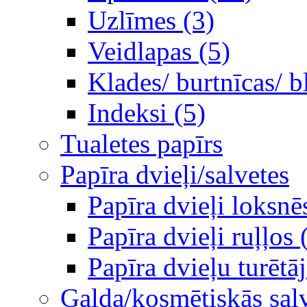
Uzlīmes (3)
Veidlapas (5)
Klades/ burtnīcas/ b
Indeksi (5)
Tualetes papīrs
Papīra dvieļi/salvetes
Papīra dvieļi loksnē
Papīra dvieļi ruļļos 
Papīra dvieļu turētāj
Galda/kosmētiskās sal