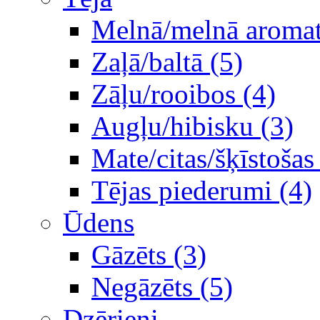
Melnā/melnā aromati
Zaļā/baltā (5)
Zāļu/rooibos (4)
Augļu/hibisku (3)
Mate/citas/šķīstošas
Tējas piederumi (4)
Ūdens
Gāzēts (3)
Negāzēts (5)
Dzērieni