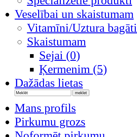
Specializētie produkti
Veselībai un skaistumam
Vitamīni/Uztura bagāti
Skaistumam
Sejai (0)
Ķermenim (5)
Dažādas lietas
Mans profils
Pirkumu grozs
Noformēt pirkumu