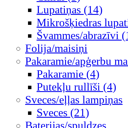
Lupatiņas (14)
Mikrošķiedras lupat
Švammes/abrazīvi (
Folija/maisiņi
Pakaramie/apģerbu mais
Pakaramie (4)
Putekļu rullīši (4)
Sveces/eļļas lampiņas
Sveces (21)
Baterijas/spuldzes