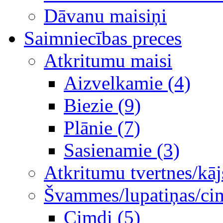
Dāvanu maisiņi
Saimniecības preces
Atkritumu maisi
Aizvelkamie (4)
Biezie (9)
Plānie (7)
Sasienamie (3)
Atkritumu tvertnes/kāj
Švammes/lupatiņas/ci
Cimdi (5)