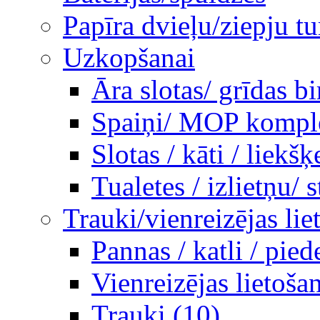
Papīra dvieļu/ziepju tu
Uzkopšanai
Āra slotas/ grīdas b
Spaiņi/ MOP komplek
Slotas / kāti / liekšķ
Tualetes / izlietņu/ st
Trauki/vienreizējas lie
Pannas / katli / pie
Vienreizējas lietoša
Trauki (10)