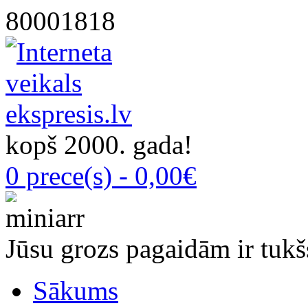
80001818
kopš 2000. gada!
0 prece(s) - 0,00€
Jūsu grozs pagaidām ir tukš
Sākums