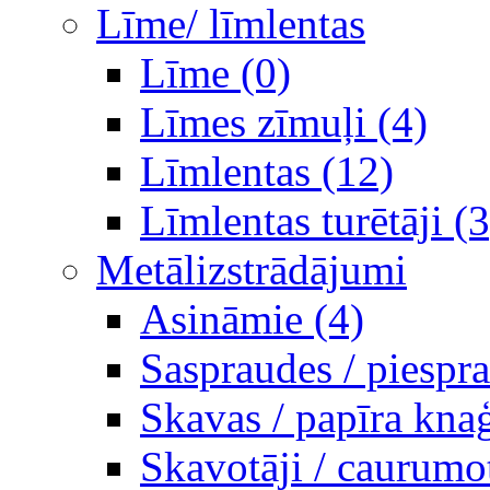
Līme/ līmlentas
Līme (0)
Līmes zīmuļi (4)
Līmlentas (12)
Līmlentas turētāji (3
Metālizstrādājumi
Asināmie (4)
Saspraudes / piespr
Skavas / papīra knaģ
Skavotāji / caurumot