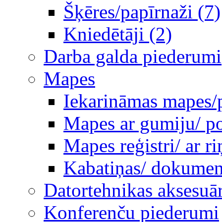
Šķēres/papīrnaži (7)
Kniedētāji (2)
Darba galda piederumi
Mapes
Iekarināmas mapes/p
Mapes ar gumiju/ po
Mapes reģistri/ ar 
Kabatiņas/ dokumen
Datortehnikas aksesuār
Konferenču piederumi