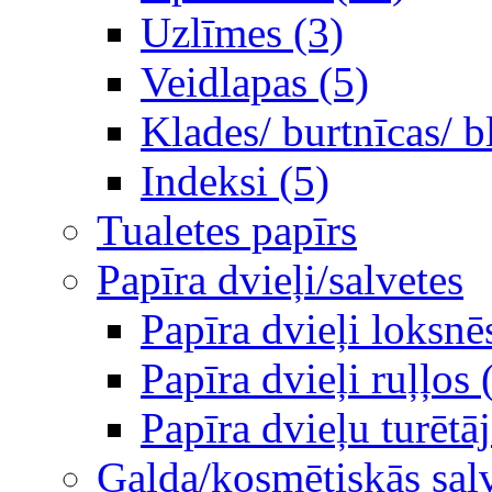
Uzlīmes (3)
Veidlapas (5)
Klades/ burtnīcas/ b
Indeksi (5)
Tualetes papīrs
Papīra dvieļi/salvetes
Papīra dvieļi loksnē
Papīra dvieļi ruļļos 
Papīra dvieļu turētāj
Galda/kosmētiskās sal