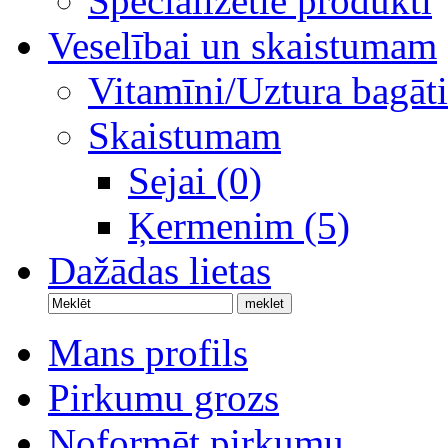
Specializētie produkti
Veselībai un skaistumam
Vitamīni/Uztura bagāti
Skaistumam
Sejai (0)
Ķermenim (5)
Dažādas lietas
Mans profils
Pirkumu grozs
Noformēt pirkumu