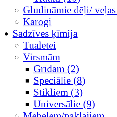
Gludināmie dēļi/ veļas
Karogi
Sadzīves ķīmija
Tualetei
Virsmām
Grīdām (2)
Speciālie (8)
Stikliem (3)
Universālie (9)
Mēbelēm/paklājiem