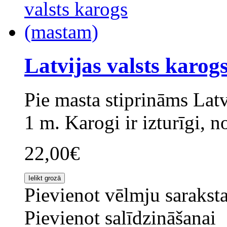
Latvijas valsts karog
Pie masta stiprināms Latv
1 m. Karogi ir izturīgi, no
22,00€
Pievienot vēlmju sarakst
Pievienot salīdzināšanai