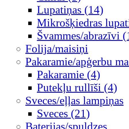
Lupatiņas (14)
Mikrošķiedras lupat
Švammes/abrazīvi (
Folija/maisiņi
Pakaramie/apģerbu mais
Pakaramie (4)
Putekļu rullīši (4)
Sveces/eļļas lampiņas
Sveces (21)
Baterijas/spuldzes