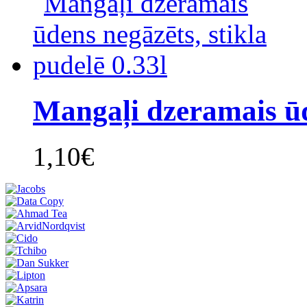
Mangaļi dzeramais ūd
1,10€