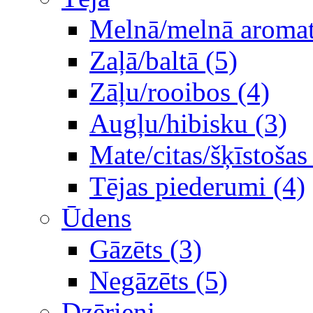
Melnā/melnā aromati
Zaļā/baltā (5)
Zāļu/rooibos (4)
Augļu/hibisku (3)
Mate/citas/šķīstošas
Tējas piederumi (4)
Ūdens
Gāzēts (3)
Negāzēts (5)
Dzērieni