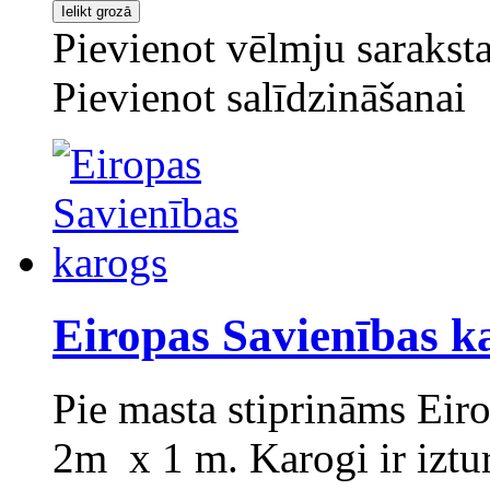
Pievienot vēlmju sarakst
Pievienot salīdzināšanai
Eiropas Savienības k
Pie masta stiprināms Eir
2m x 1 m. Karogi ir izturī