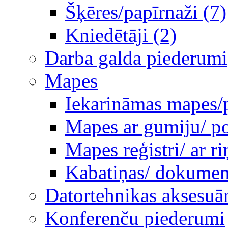
Šķēres/papīrnaži (7)
Kniedētāji (2)
Darba galda piederumi
Mapes
Iekarināmas mapes/p
Mapes ar gumiju/ po
Mapes reģistri/ ar 
Kabatiņas/ dokumen
Datortehnikas aksesuār
Konferenču piederumi