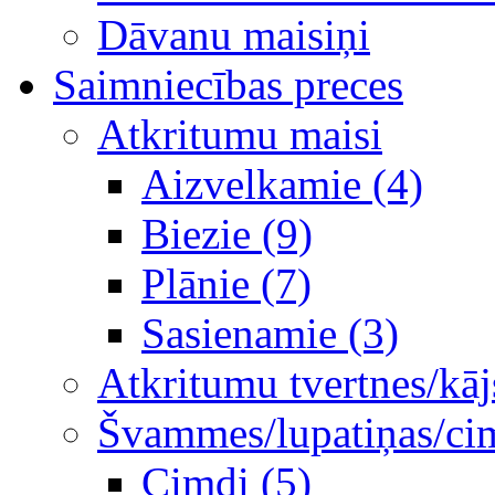
Dāvanu maisiņi
Saimniecības preces
Atkritumu maisi
Aizvelkamie (4)
Biezie (9)
Plānie (7)
Sasienamie (3)
Atkritumu tvertnes/kāj
Švammes/lupatiņas/ci
Cimdi (5)