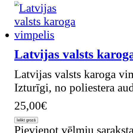
Latvijas valsts karog
Latvijas valsts karoga vi
Izturīgi, no poliestera a
25,00€
Pievienot vēlmju sarakst