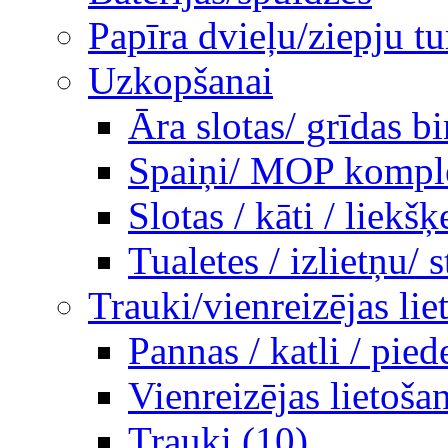
Papīra dvieļu/ziepju tu
Uzkopšanai
Āra slotas/ grīdas b
Spaiņi/ MOP komplek
Slotas / kāti / liekšķ
Tualetes / izlietņu/ st
Trauki/vienreizējas lie
Pannas / katli / pie
Vienreizējas lietoša
Trauki (10)