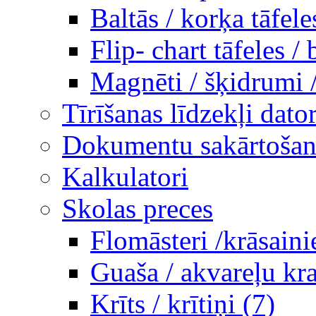
Baltās / korķa tāfele
Flip- chart tāfeles / 
Magnēti / šķidrumi 
Tīrīšanas līdzekļi dato
Dokumentu sakārtošana
Kalkulatori
Skolas preces
Flomāsteri /krāsaini
Guaša / akvareļu kra
Krīts / krītiņi (7)