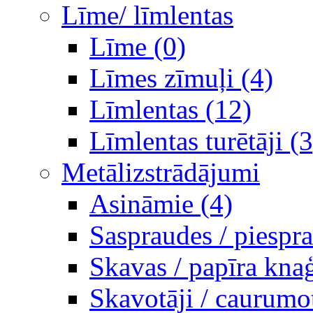
Līme/ līmlentas
Līme (0)
Līmes zīmuļi (4)
Līmlentas (12)
Līmlentas turētāji (3
Metālizstrādājumi
Asināmie (4)
Saspraudes / piespr
Skavas / papīra knaģ
Skavotāji / caurumot