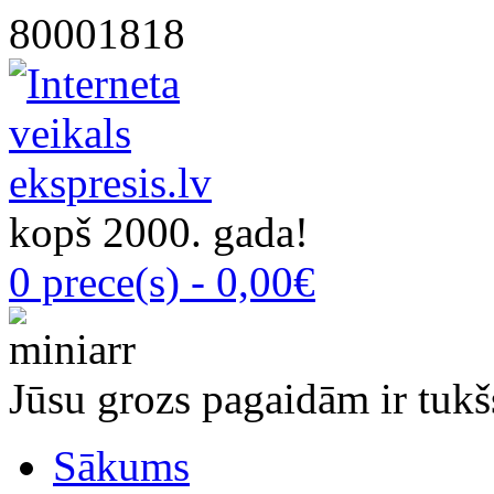
80001818
kopš 2000. gada!
0 prece(s) - 0,00€
Jūsu grozs pagaidām ir tukš
Sākums