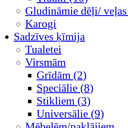
Gludināmie dēļi/ veļas
Karogi
Sadzīves ķīmija
Tualetei
Virsmām
Grīdām (2)
Speciālie (8)
Stikliem (3)
Universālie (9)
Mēbelēm/paklājiem