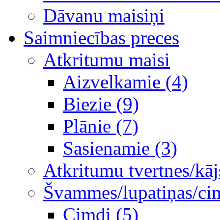
Dāvanu maisiņi
Saimniecības preces
Atkritumu maisi
Aizvelkamie (4)
Biezie (9)
Plānie (7)
Sasienamie (3)
Atkritumu tvertnes/kāj
Švammes/lupatiņas/ci
Cimdi (5)