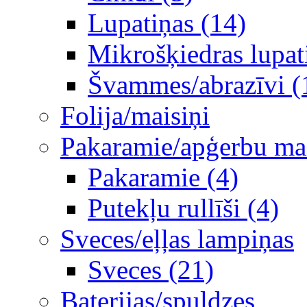
Lupatiņas (14)
Mikrošķiedras lupat
Švammes/abrazīvi (
Folija/maisiņi
Pakaramie/apģerbu mais
Pakaramie (4)
Putekļu rullīši (4)
Sveces/eļļas lampiņas
Sveces (21)
Baterijas/spuldzes