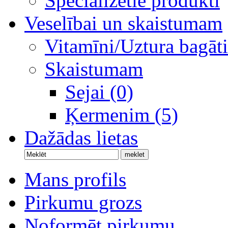
Specializētie produkti
Veselībai un skaistumam
Vitamīni/Uztura bagāti
Skaistumam
Sejai (0)
Ķermenim (5)
Dažādas lietas
Mans profils
Pirkumu grozs
Noformēt pirkumu