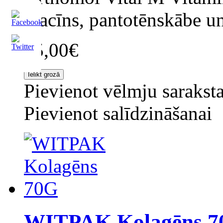
niacīns, pantotēnskābe un
55,00€
Pievienot vēlmju sarakst
Pievienot salīdzināšanai
WITPAK Kolagēns 7