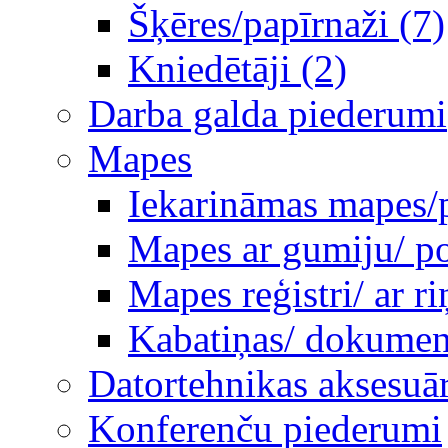
Šķēres/papīrnaži (7)
Kniedētāji (2)
Darba galda piederumi
Mapes
Iekarināmas mapes/p
Mapes ar gumiju/ po
Mapes reģistri/ ar 
Kabatiņas/ dokumen
Datortehnikas aksesuār
Konferenču piederumi