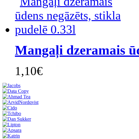
Mangaļi dzeramais ūd
1,10€