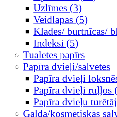
Uzlīmes (3)
Veidlapas (5)
Klades/ burtnīcas/ b
Indeksi (5)
Tualetes papīrs
Papīra dvieļi/salvetes
Papīra dvieļi loksnē
Papīra dvieļi ruļļos 
Papīra dvieļu turētāj
Galda/kosmētiskās sal