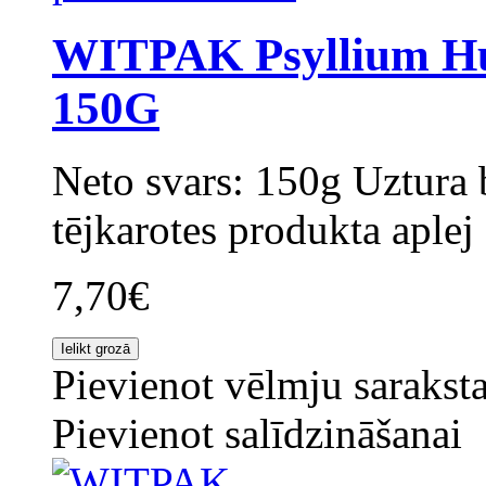
WITPAK Psyllium Hus
150G
Neto svars: 150g Uztura b
tējkarotes produkta aplej 
7,70€
Pievienot vēlmju sarakst
Pievienot salīdzināšanai