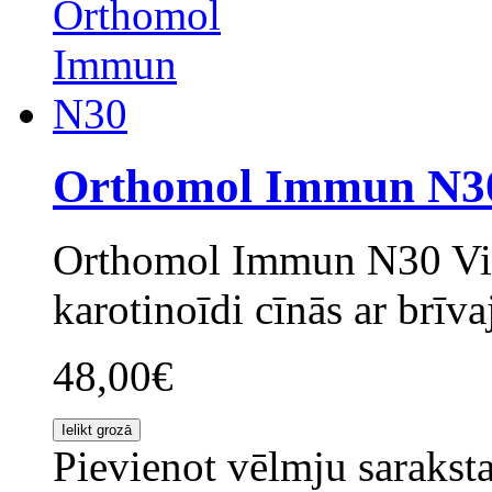
Orthomol Immun N3
Orthomol Immun N30 Vit
karotinoīdi cīnās ar brīva
48,00€
Pievienot vēlmju sarakst