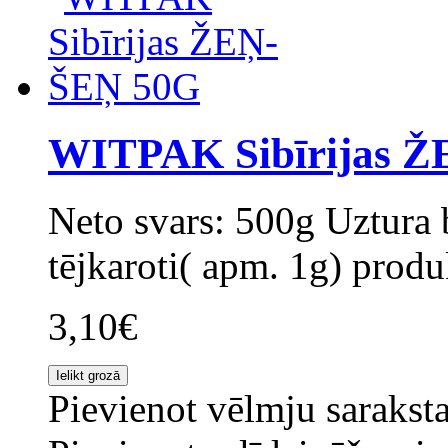
WITPAK Sibīrijas 
Neto svars: 500g Uztura b
tējkaroti( apm. 1g) produ
3,10€
Pievienot vēlmju sarakst