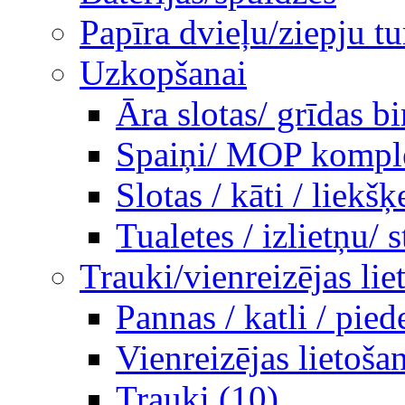
Papīra dvieļu/ziepju tu
Uzkopšanai
Āra slotas/ grīdas b
Spaiņi/ MOP komplek
Slotas / kāti / liekšķ
Tualetes / izlietņu/ st
Trauki/vienreizējas lie
Pannas / katli / pie
Vienreizējas lietoša
Trauki (10)