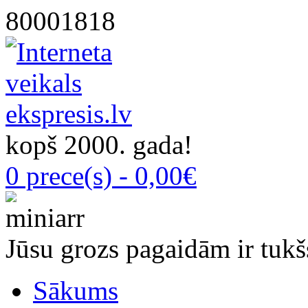
80001818
kopš 2000. gada!
0 prece(s) - 0,00€
Jūsu grozs pagaidām ir tukš
Sākums