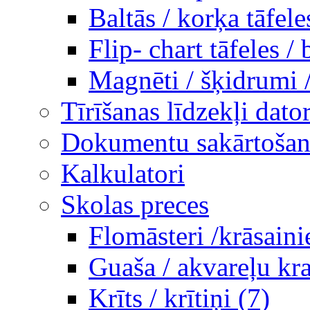
Baltās / korķa tāfele
Flip- chart tāfeles / 
Magnēti / šķidrumi 
Tīrīšanas līdzekļi dato
Dokumentu sakārtošana
Kalkulatori
Skolas preces
Flomāsteri /krāsaini
Guaša / akvareļu kra
Krīts / krītiņi (7)