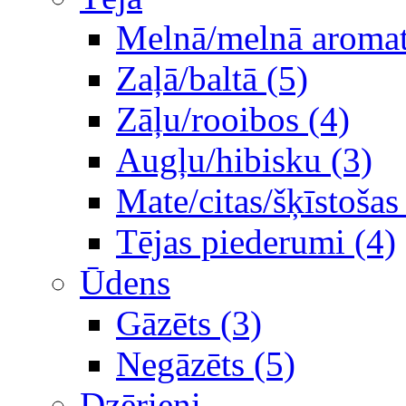
Melnā/melnā aromati
Zaļā/baltā (5)
Zāļu/rooibos (4)
Augļu/hibisku (3)
Mate/citas/šķīstošas
Tējas piederumi (4)
Ūdens
Gāzēts (3)
Negāzēts (5)
Dzērieni