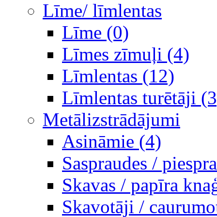
Līme/ līmlentas
Līme (0)
Līmes zīmuļi (4)
Līmlentas (12)
Līmlentas turētāji (3
Metālizstrādājumi
Asināmie (4)
Saspraudes / piespr
Skavas / papīra knaģ
Skavotāji / caurumot