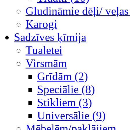
Gludināmie dēļi/ veļas
Karogi
Sadzīves ķīmija
Tualetei
Virsmām
Grīdām (2)
Speciālie (8)
Stikliem (3)
Universālie (9)
Mēbelēm/paklājiem