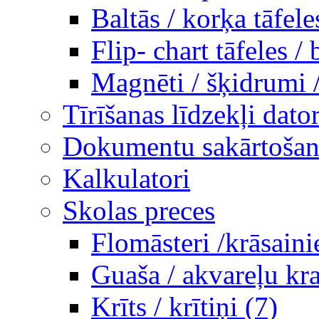
Baltās / korķa tāfele
Flip- chart tāfeles / 
Magnēti / šķidrumi 
Tīrīšanas līdzekļi dato
Dokumentu sakārtošana
Kalkulatori
Skolas preces
Flomāsteri /krāsaini
Guaša / akvareļu kra
Krīts / krītiņi (7)