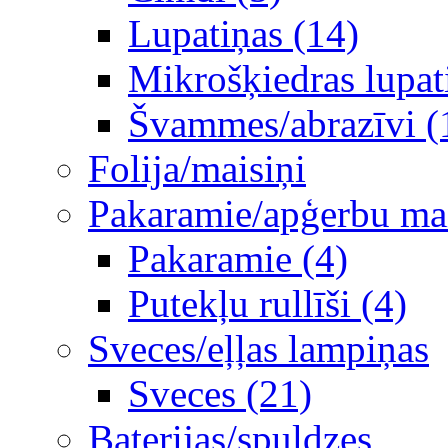
Lupatiņas (14)
Mikrošķiedras lupat
Švammes/abrazīvi (
Folija/maisiņi
Pakaramie/apģerbu mais
Pakaramie (4)
Putekļu rullīši (4)
Sveces/eļļas lampiņas
Sveces (21)
Baterijas/spuldzes