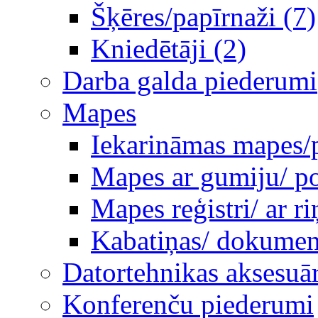
Šķēres/papīrnaži (7)
Kniedētāji (2)
Darba galda piederumi
Mapes
Iekarināmas mapes/p
Mapes ar gumiju/ po
Mapes reģistri/ ar 
Kabatiņas/ dokumen
Datortehnikas aksesuār
Konferenču piederumi