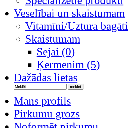
Specializētie produkti
Veselībai un skaistumam
Vitamīni/Uztura bagāti
Skaistumam
Sejai (0)
Ķermenim (5)
Dažādas lietas
Mans profils
Pirkumu grozs
Noformēt pirkumu