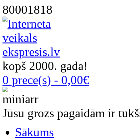
80001818
kopš 2000. gada!
0 prece(s) - 0,00€
Jūsu grozs pagaidām ir tukš
Sākums