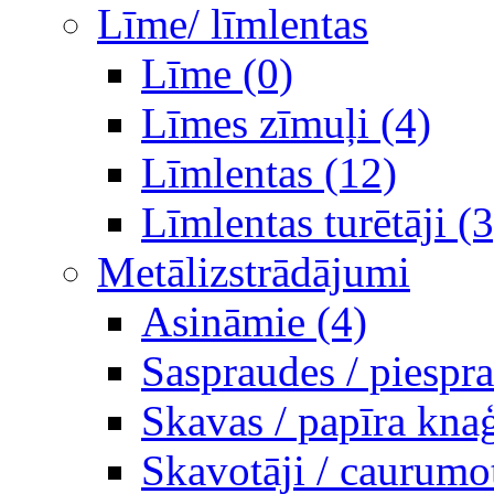
Līme/ līmlentas
Līme (0)
Līmes zīmuļi (4)
Līmlentas (12)
Līmlentas turētāji (3
Metālizstrādājumi
Asināmie (4)
Saspraudes / piespr
Skavas / papīra knaģ
Skavotāji / caurumot