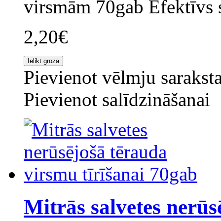
virsmām 70gab Efektīvs s
2,20€
Pievienot vēlmju sarakst
Pievienot salīdzināšanai
Mitrās salvetes nerūsē