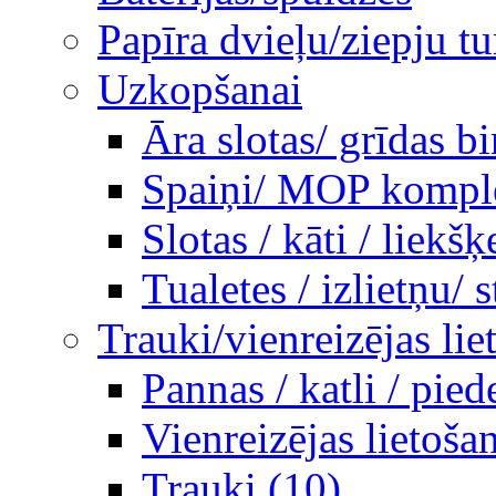
Papīra dvieļu/ziepju tu
Uzkopšanai
Āra slotas/ grīdas b
Spaiņi/ MOP komplek
Slotas / kāti / liekšķ
Tualetes / izlietņu/ st
Trauki/vienreizējas lie
Pannas / katli / pie
Vienreizējas lietoša
Trauki (10)