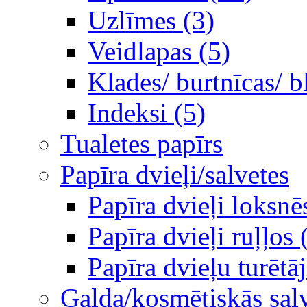
Uzlīmes (3)
Veidlapas (5)
Klades/ burtnīcas/ b
Indeksi (5)
Tualetes papīrs
Papīra dvieļi/salvetes
Papīra dvieļi loksnē
Papīra dvieļi ruļļos 
Papīra dvieļu turētāj
Galda/kosmētiskās sal