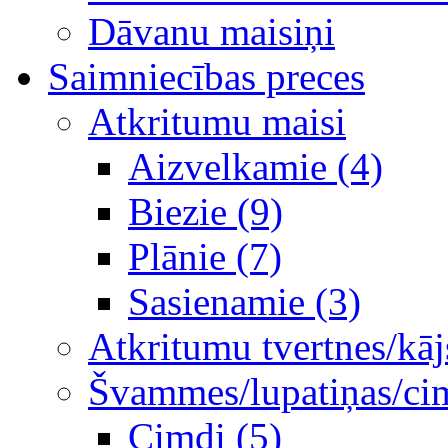
Dāvanu maisiņi
Saimniecības preces
Atkritumu maisi
Aizvelkamie (4)
Biezie (9)
Plānie (7)
Sasienamie (3)
Atkritumu tvertnes/kāj
Švammes/lupatiņas/ci
Cimdi (5)