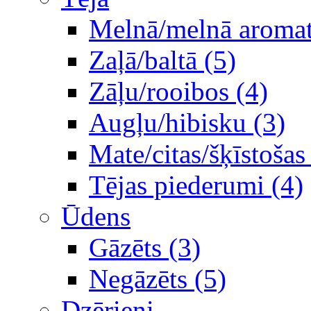
Melnā/melnā aromati
Zaļā/baltā (5)
Zāļu/rooibos (4)
Augļu/hibisku (3)
Mate/citas/šķīstošas
Tējas piederumi (4)
Ūdens
Gāzēts (3)
Negāzēts (5)
Dzērieni