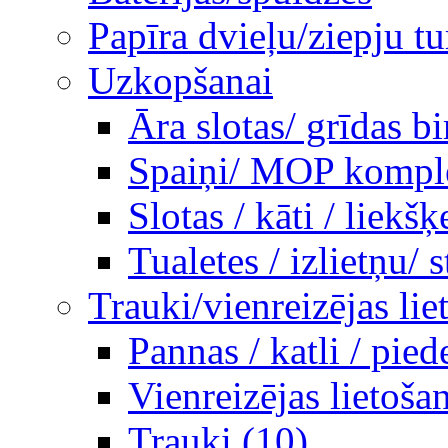
Papīra dvieļu/ziepju tu
Uzkopšanai
Āra slotas/ grīdas b
Spaiņi/ MOP komplek
Slotas / kāti / liekšķ
Tualetes / izlietņu/ st
Trauki/vienreizējas lie
Pannas / katli / pie
Vienreizējas lietoša
Trauki (10)