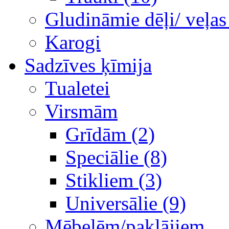
Gludināmie dēļi/ veļas
Karogi
Sadzīves ķīmija
Tualetei
Virsmām
Grīdām (2)
Speciālie (8)
Stikliem (3)
Universālie (9)
Mēbelēm/paklājiem