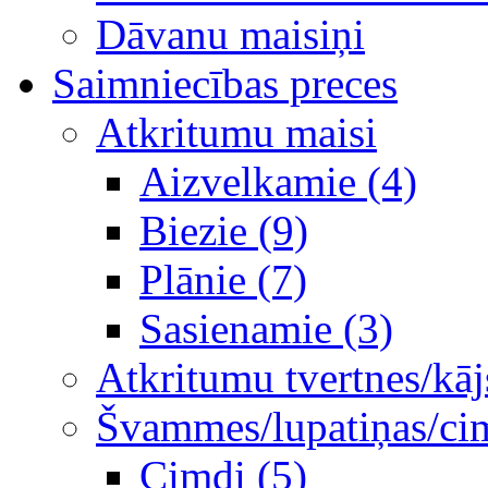
Dāvanu maisiņi
Saimniecības preces
Atkritumu maisi
Aizvelkamie (4)
Biezie (9)
Plānie (7)
Sasienamie (3)
Atkritumu tvertnes/kāj
Švammes/lupatiņas/ci
Cimdi (5)