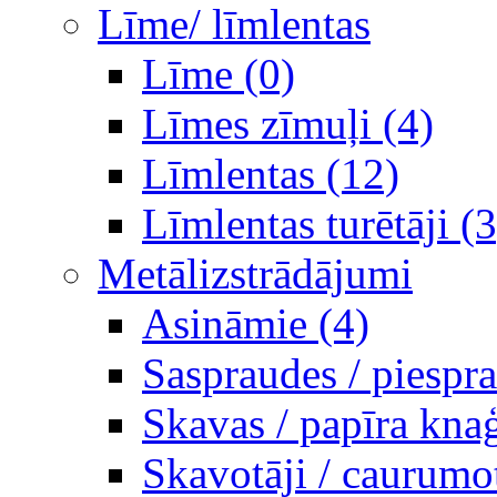
Līme/ līmlentas
Līme (0)
Līmes zīmuļi (4)
Līmlentas (12)
Līmlentas turētāji (3
Metālizstrādājumi
Asināmie (4)
Saspraudes / piespr
Skavas / papīra knaģ
Skavotāji / caurumot