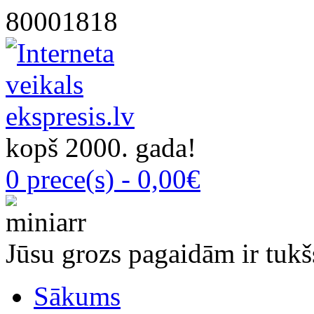
80001818
kopš 2000. gada!
0 prece(s) - 0,00€
Jūsu grozs pagaidām ir tukš
Sākums