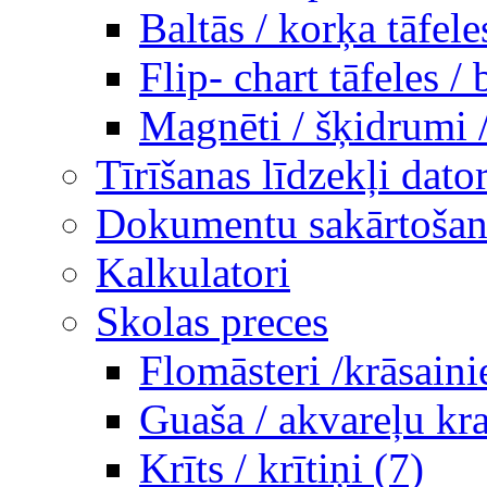
Baltās / korķa tāfele
Flip- chart tāfeles / 
Magnēti / šķidrumi 
Tīrīšanas līdzekļi dato
Dokumentu sakārtošana
Kalkulatori
Skolas preces
Flomāsteri /krāsaini
Guaša / akvareļu kra
Krīts / krītiņi (7)