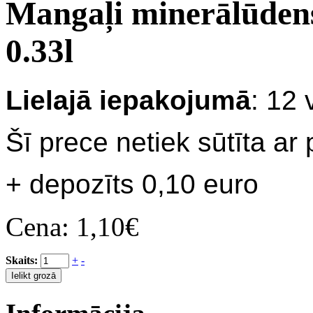
Mangaļi minerālūdens 
0.33l
Lielajā iepakojumā
: 12 
Šī prece netiek sūtīta ar
+ depozīts 0,10 euro
Cena:
1,10€
Skaits:
+
-