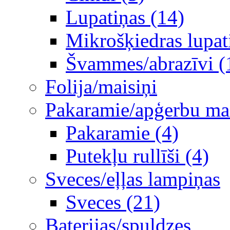
Lupatiņas (14)
Mikrošķiedras lupat
Švammes/abrazīvi (
Folija/maisiņi
Pakaramie/apģerbu mais
Pakaramie (4)
Putekļu rullīši (4)
Sveces/eļļas lampiņas
Sveces (21)
Baterijas/spuldzes