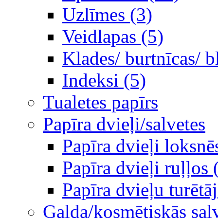
Uzlīmes (3)
Veidlapas (5)
Klades/ burtnīcas/ b
Indeksi (5)
Tualetes papīrs
Papīra dvieļi/salvetes
Papīra dvieļi loksnē
Papīra dvieļi ruļļos 
Papīra dvieļu turētāj
Galda/kosmētiskās sal