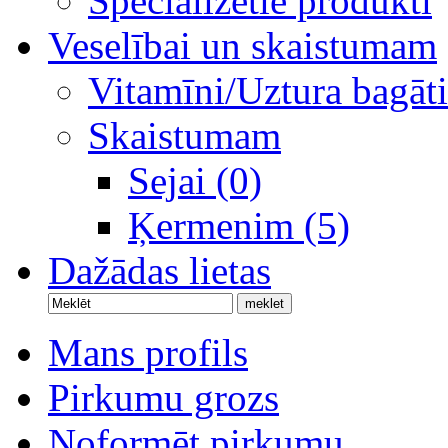
Specializētie produkti
Veselībai un skaistumam
Vitamīni/Uztura bagāti
Skaistumam
Sejai (0)
Ķermenim (5)
Dažādas lietas
Mans profils
Pirkumu grozs
Noformēt pirkumu