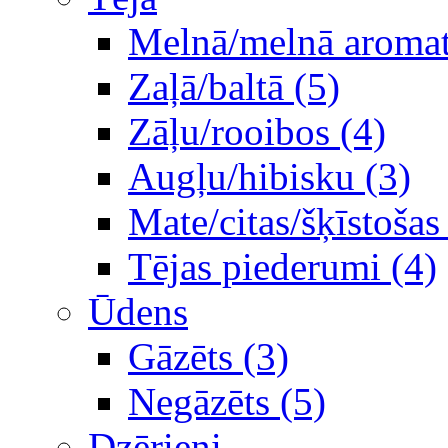
Melnā/melnā aromati
Zaļā/baltā (5)
Zāļu/rooibos (4)
Augļu/hibisku (3)
Mate/citas/šķīstošas
Tējas piederumi (4)
Ūdens
Gāzēts (3)
Negāzēts (5)
Dzērieni