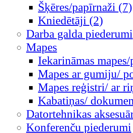
Šķēres/papīrnaži (7)
Kniedētāji (2)
Darba galda piederumi
Mapes
Iekarināmas mapes/p
Mapes ar gumiju/ po
Mapes reģistri/ ar 
Kabatiņas/ dokumen
Datortehnikas aksesuār
Konferenču piederumi