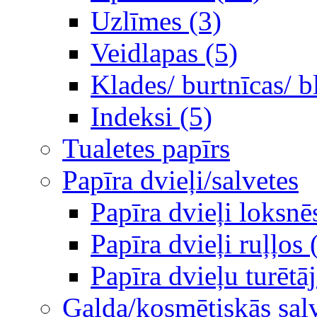
Uzlīmes (3)
Veidlapas (5)
Klades/ burtnīcas/ b
Indeksi (5)
Tualetes papīrs
Papīra dvieļi/salvetes
Papīra dvieļi loksnē
Papīra dvieļi ruļļos 
Papīra dvieļu turētāj
Galda/kosmētiskās sal