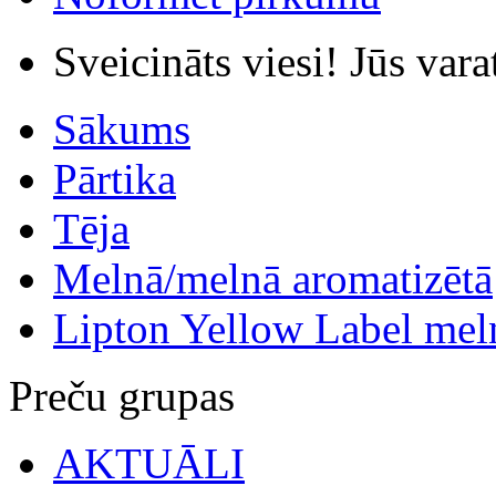
Sveicināts viesi! Jūs var
Sākums
Pārtika
Tēja
Melnā/melnā aromatizētā
Lipton Yellow Label mel
Preču grupas
AKTUĀLI