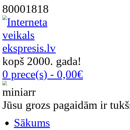
80001818
kopš 2000. gada!
0 prece(s) - 0,00€
Jūsu grozs pagaidām ir tukš
Sākums