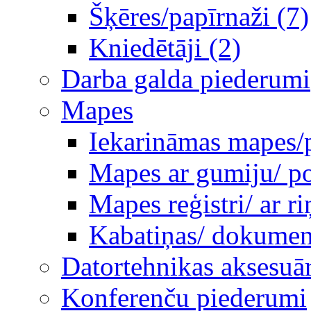
Šķēres/papīrnaži (7)
Kniedētāji (2)
Darba galda piederumi
Mapes
Iekarināmas mapes/p
Mapes ar gumiju/ po
Mapes reģistri/ ar 
Kabatiņas/ dokumen
Datortehnikas aksesuār
Konferenču piederumi