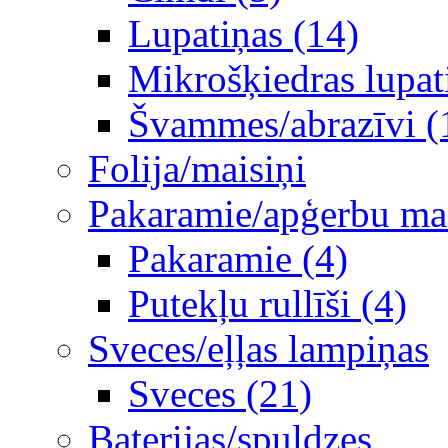
Lupatiņas (14)
Mikrošķiedras lupat
Švammes/abrazīvi (
Folija/maisiņi
Pakaramie/apģerbu mais
Pakaramie (4)
Putekļu rullīši (4)
Sveces/eļļas lampiņas
Sveces (21)
Baterijas/spuldzes