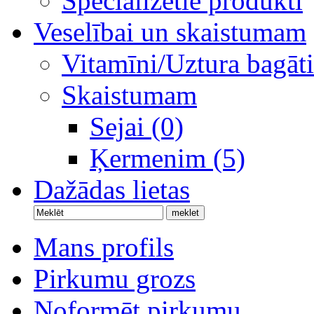
Specializētie produkti
Veselībai un skaistumam
Vitamīni/Uztura bagāti
Skaistumam
Sejai (0)
Ķermenim (5)
Dažādas lietas
Mans profils
Pirkumu grozs
Noformēt pirkumu