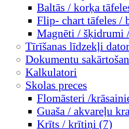
Baltās / korķa tāfele
Flip- chart tāfeles / 
Magnēti / šķidrumi 
Tīrīšanas līdzekļi dato
Dokumentu sakārtošana
Kalkulatori
Skolas preces
Flomāsteri /krāsaini
Guaša / akvareļu kra
Krīts / krītiņi (7)