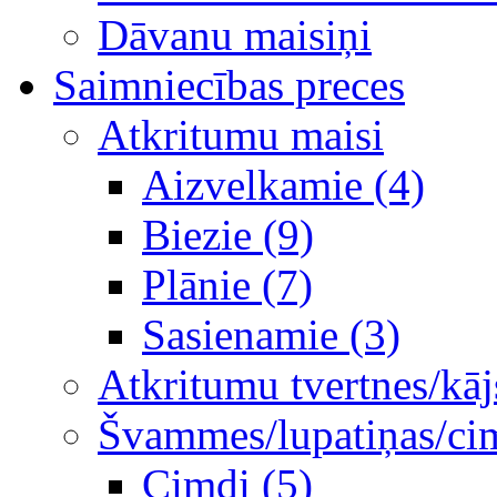
Dāvanu maisiņi
Saimniecības preces
Atkritumu maisi
Aizvelkamie (4)
Biezie (9)
Plānie (7)
Sasienamie (3)
Atkritumu tvertnes/kāj
Švammes/lupatiņas/ci
Cimdi (5)