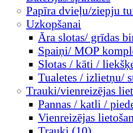
Papīra dvieļu/ziepju tu
Uzkopšanai
Āra slotas/ grīdas b
Spaiņi/ MOP komplek
Slotas / kāti / liekšķ
Tualetes / izlietņu/ st
Trauki/vienreizējas lie
Pannas / katli / pie
Vienreizējas lietoša
Trauki (10)