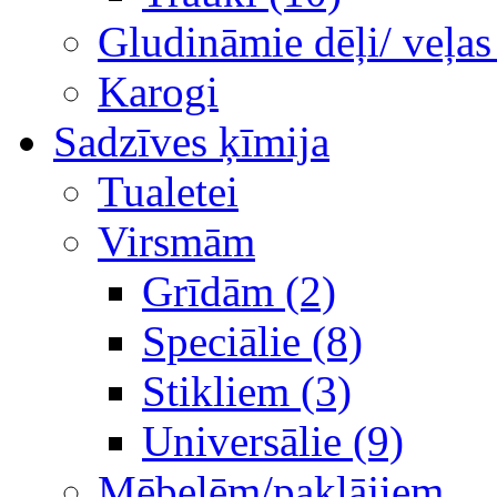
Gludināmie dēļi/ veļas
Karogi
Sadzīves ķīmija
Tualetei
Virsmām
Grīdām (2)
Speciālie (8)
Stikliem (3)
Universālie (9)
Mēbelēm/paklājiem