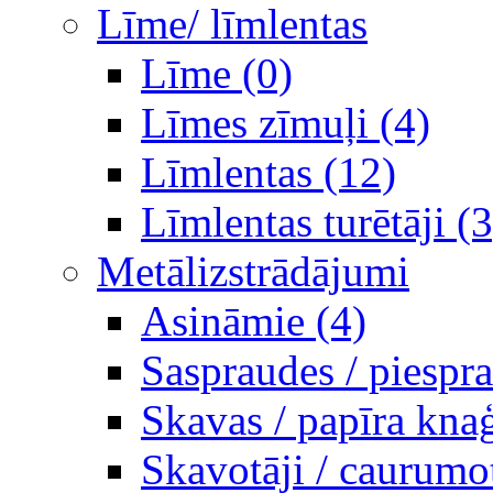
Līme/ līmlentas
Līme (0)
Līmes zīmuļi (4)
Līmlentas (12)
Līmlentas turētāji (3
Metālizstrādājumi
Asināmie (4)
Saspraudes / piespr
Skavas / papīra knaģ
Skavotāji / caurumot