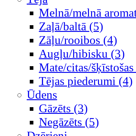
Melnā/melnā aromati
Zaļā/baltā (5)
Zāļu/rooibos (4)
Augļu/hibisku (3)
Mate/citas/šķīstošas
Tējas piederumi (4)
Ūdens
Gāzēts (3)
Negāzēts (5)
Dzērieni