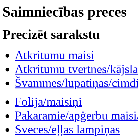
Saimniecības preces
Precizēt sarakstu
Atkritumu maisi
Atkritumu tvertnes/kājsl
Švammes/lupatiņas/cimd
Folija/maisiņi
Pakaramie/apģerbu maisi/ 
Sveces/eļļas lampiņas