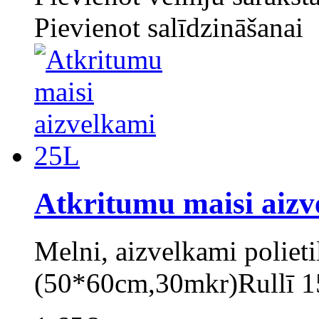
Pievienot salīdzināšanai
Atkritumu maisi aiz
Melni, aizvelkami polieti
(50*60cm,30mkr)Rullī 15