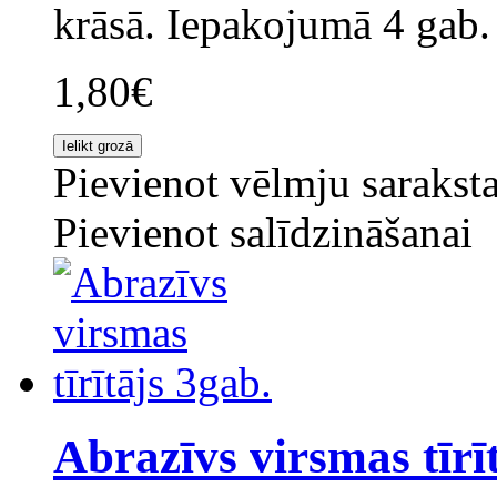
krāsā. Iepakojumā 4 gab. 
1,80€
Pievienot vēlmju sarakst
Pievienot salīdzināšanai
Abrazīvs virsmas tīrī