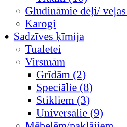
Gludināmie dēļi/ veļas
Karogi
Sadzīves ķīmija
Tualetei
Virsmām
Grīdām (2)
Speciālie (8)
Stikliem (3)
Universālie (9)
Mēbelēm/paklājiem