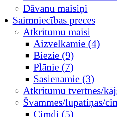
Dāvanu maisiņi
Saimniecības preces
Atkritumu maisi
Aizvelkamie (4)
Biezie (9)
Plānie (7)
Sasienamie (3)
Atkritumu tvertnes/kāj
Švammes/lupatiņas/ci
Cimdi (5)