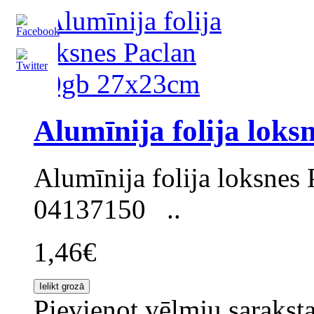
Alumīnija folija lok
Alumīnija folija loksnes
04137150 ..
1,46€
Pievienot vēlmju sarakst