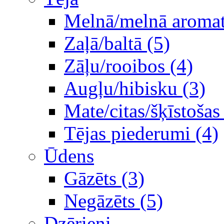
Melnā/melnā aromati
Zaļā/baltā (5)
Zāļu/rooibos (4)
Augļu/hibisku (3)
Mate/citas/šķīstošas
Tējas piederumi (4)
Ūdens
Gāzēts (3)
Negāzēts (5)
Dzērieni