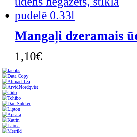
Mangaļi dzeramais ūd
1,10€