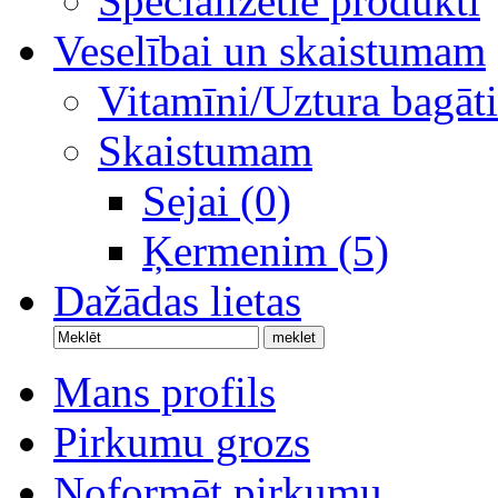
Specializētie produkti
Veselībai un skaistumam
Vitamīni/Uztura bagāti
Skaistumam
Sejai (0)
Ķermenim (5)
Dažādas lietas
Mans profils
Pirkumu grozs
Noformēt pirkumu