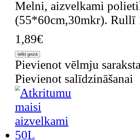
Melni, aizvelkami polieti
(55*60cm,30mkr). Rullī 1
1,89€
Pievienot vēlmju sarakst
Pievienot salīdzināšanai