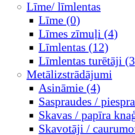
Līme/ līmlentas
Līme (0)
Līmes zīmuļi (4)
Līmlentas (12)
Līmlentas turētāji (3
Metālizstrādājumi
Asināmie (4)
Saspraudes / piespr
Skavas / papīra knaģ
Skavotāji / caurumot