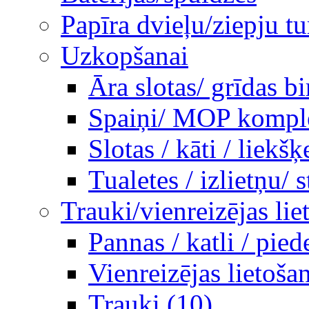
Papīra dvieļu/ziepju tu
Uzkopšanai
Āra slotas/ grīdas b
Spaiņi/ MOP komplek
Slotas / kāti / liekšķ
Tualetes / izlietņu/ st
Trauki/vienreizējas lie
Pannas / katli / pie
Vienreizējas lietoša
Trauki (10)