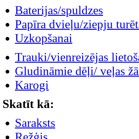
Baterijas/spuldzes
Papīra dvieļu/ziepju turēt
Uzkopšanai
Trauki/vienreizējas lieto
Gludināmie dēļi/ veļas žā
Karogi
Skatīt kā:
Saraksts
Režģis