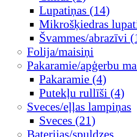
Lupatiņas (14)
Mikrošķiedras lupat
Švammes/abrazīvi (
Folija/maisiņi
Pakaramie/apģerbu mais
Pakaramie (4)
Putekļu rullīši (4)
Sveces/eļļas lampiņas
Sveces (21)
Baterijas/spuldzes