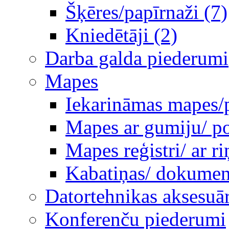
Šķēres/papīrnaži (7)
Kniedētāji (2)
Darba galda piederumi
Mapes
Iekarināmas mapes/p
Mapes ar gumiju/ po
Mapes reģistri/ ar 
Kabatiņas/ dokumen
Datortehnikas aksesuār
Konferenču piederumi