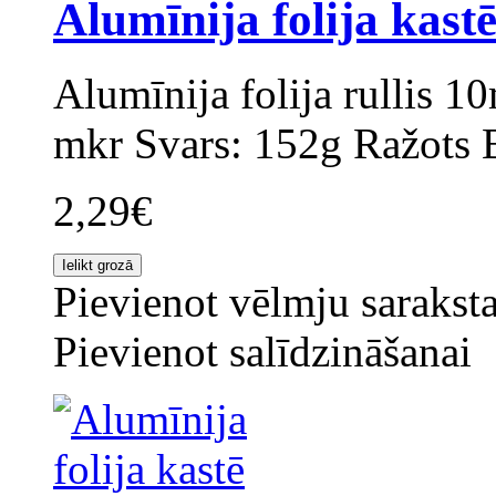
Alumīnija folija kas
Alumīnija folija rullis 
mkr Svars: 152g Ražots B
2,29€
Pievienot vēlmju sarakst
Pievienot salīdzināšanai