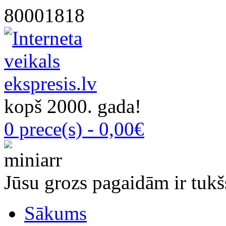
80001818
kopš 2000. gada!
0 prece(s) - 0,00€
Jūsu grozs pagaidām ir tukš
Sākums