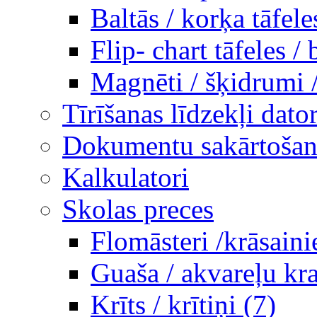
Baltās / korķa tāfele
Flip- chart tāfeles / 
Magnēti / šķidrumi 
Tīrīšanas līdzekļi dato
Dokumentu sakārtošana
Kalkulatori
Skolas preces
Flomāsteri /krāsaini
Guaša / akvareļu kra
Krīts / krītiņi (7)