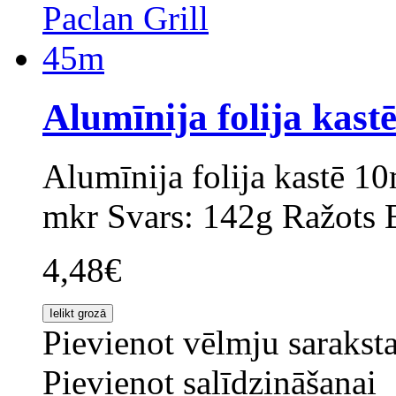
Alumīnija folija kast
Alumīnija folija kastē 
mkr Svars: 142g Ražots B
4,48€
Pievienot vēlmju sarakst
Pievienot salīdzināšanai