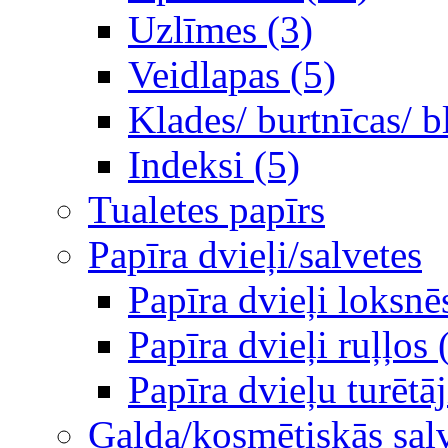
Uzlīmes (3)
Veidlapas (5)
Klades/ burtnīcas/ b
Indeksi (5)
Tualetes papīrs
Papīra dvieļi/salvetes
Papīra dvieļi loksnē
Papīra dvieļi ruļļos 
Papīra dvieļu turētāj
Galda/kosmētiskās sal